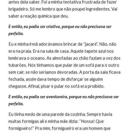
antes dela saber. Foi a minha tentativa frustrada de fazer 
brigadeiro. Só me lembro que não poupei ingredientes. Vai 
saber a reação química que deu.
E então, eu podia ser criativa, porque eu não precisava ser 
perfeita.
Eu e minha irmã adorávamos brincar de “jacaré”. Não, não 
era na praia. Era na sala de casa. Aquele tapete azul nos 
lembrava o oceano. As almofadas ao chão faziam a vez dos 
tubarões. Nós tínhamos que pular de um sofá para o outro 
sem cair, se não seríamos devoradas. A porta da sala ficava 
fechada, assim dava tempo de disfarçar se alguém 
chegasse. Afinal, pisar e pular no sofá era proibido.
E então, eu podia ser aventureira, porque eu não precisava ser 
perfeita.
Eu tinha medo de uma parede da cozinha. Sempre havia 
muitas formigas ali e minha mãe dizia: “Nossa! Que 
formigueiro!” Pra mim, formigueiro era um homem que 