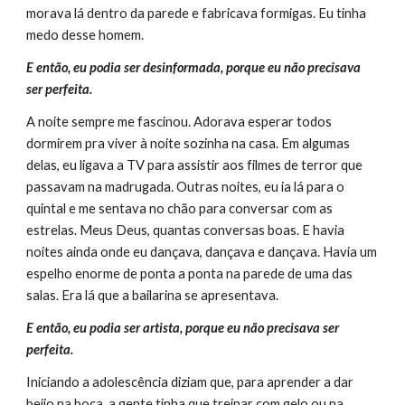
morava lá dentro da parede e fabricava formigas. Eu tinha 
medo desse homem.
E então, eu podia ser desinformada, porque eu não precisava 
ser perfeita.
A noite sempre me fascinou. Adorava esperar todos 
dormirem pra viver à noite sozinha na casa. Em algumas 
delas, eu ligava a TV para assistir aos filmes de terror que 
passavam na madrugada. Outras noites, eu ia lá para o 
quintal e me sentava no chão para conversar com as 
estrelas. Meus Deus, quantas conversas boas. E havia 
noites ainda onde eu dançava, dançava e dançava. Havia um 
espelho enorme de ponta a ponta na parede de uma das 
salas. Era lá que a bailarina se apresentava.
E então, eu podia ser artista, porque eu não precisava ser 
perfeita.
Iniciando a adolescência diziam que, para aprender a dar 
beijo na boca, a gente tinha que treinar com gelo ou na 