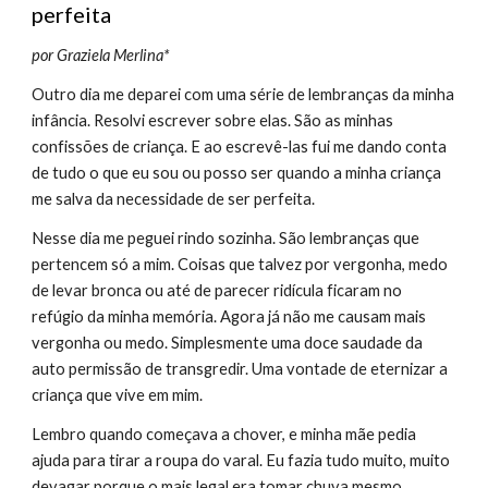
perfeita
por Graziela Merlina*
Outro dia me deparei com uma série de lembranças da minha 
infância. Resolvi escrever sobre elas. São as minhas 
confissões de criança. E ao escrevê-las fui me dando conta 
de tudo o que eu sou ou posso ser quando a minha criança 
me salva da necessidade de ser perfeita.
Nesse dia me peguei rindo sozinha. São lembranças que 
pertencem só a mim. Coisas que talvez por vergonha, medo 
de levar bronca ou até de parecer ridícula ficaram no 
refúgio da minha memória. Agora já não me causam mais 
vergonha ou medo. Simplesmente uma doce saudade da 
auto permissão de transgredir. Uma vontade de eternizar a 
criança que vive em mim.
Lembro quando começava a chover, e minha mãe pedia 
ajuda para tirar a roupa do varal. Eu fazia tudo muito, muito 
devagar porque o mais legal era tomar chuva mesmo. 