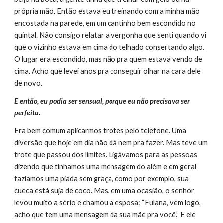
própria mão. Então estava eu treinando com a minha mão 
encostada na parede, em um cantinho bem escondido no 
quintal. Não consigo relatar a vergonha que senti quando vi 
que o vizinho estava em cima do telhado consertando algo. 
O lugar era escondido, mas não pra quem estava vendo de 
cima. Acho que levei anos pra conseguir olhar na cara dele 
de novo.
E então, eu podia ser sensual, porque eu não precisava ser 
perfeita.
Era bem comum aplicarmos trotes pelo telefone. Uma 
diversão que hoje em dia não dá nem pra fazer. Mas teve um 
trote que passou dos limites. Ligávamos para as pessoas 
dizendo que tínhamos uma mensagem do além e em geral 
fazíamos uma piada sem graça, como por exemplo, sua 
cueca está suja de coco. Mas, em uma ocasião, o senhor 
levou muito a sério e chamou a esposa: “Fulana, vem logo, 
acho que tem uma mensagem da sua mãe pra você.” E ele 